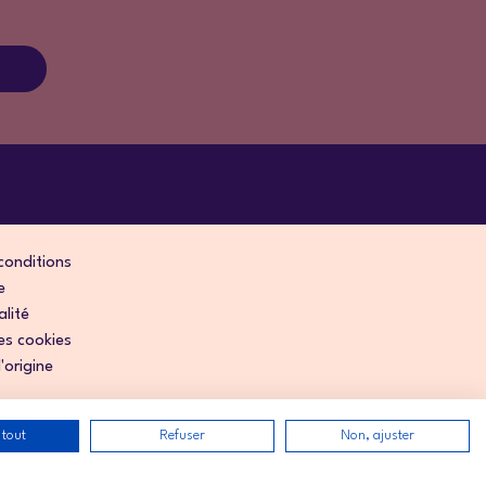
conditions
e
alité
es cookies
'origine
 tout
Refuser
Non, ajuster