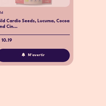
ld
öld Cardio Seeds, Lucuma, Cocoa
nd Cin...
 10.19
M'avertir