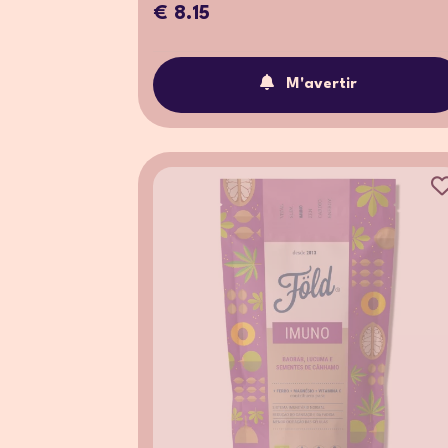
€ 8.15
M'avertir