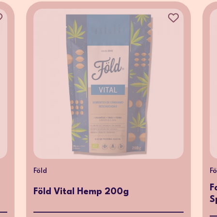
Föld
Fö
F
Föld Vital Hemp 200g
S