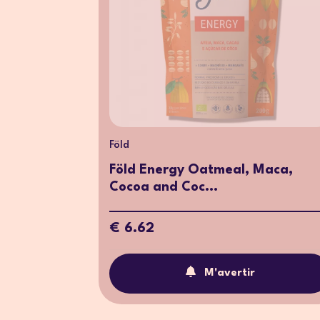
Föld
Föld Energy Oatmeal, Maca,
Cocoa and Coc...
€ 6.62
M'avertir