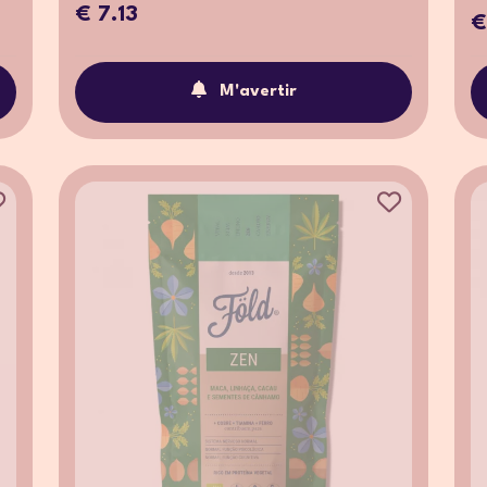
€ 7.13
€
M'avertir