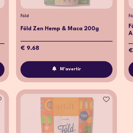
Föld
Fö
F
Föld Zen Hemp & Maca 200g
A
€ 9.68
€
M'avertir