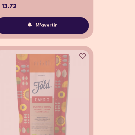
 13.72
M'avertir