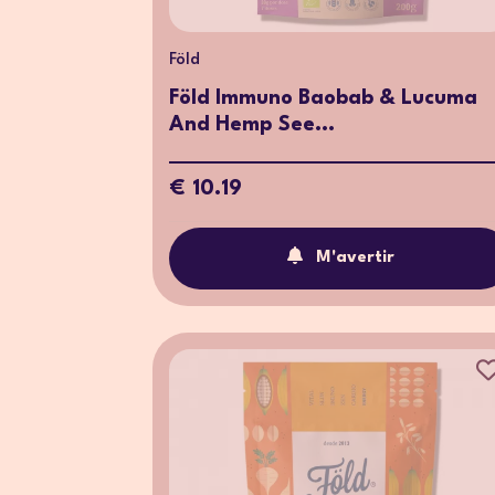
Föld
Föld Immuno Baobab & Lucuma
And Hemp See...
€ 10.19
M'avertir