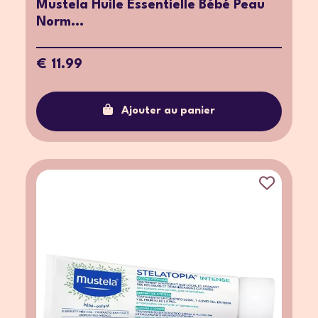
Mustela Huile Essentielle Bébé Peau
Norm...
€ 11.99
Ajouter au panier