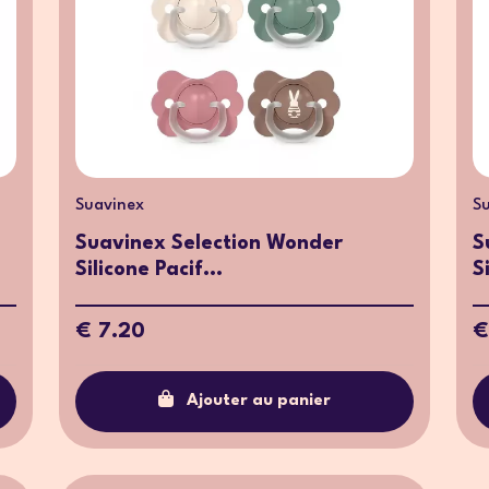
Suavinex
S
Suavinex Selection Wonder
S
Silicone Pacif...
S
€ 7.20
€
Ajouter au panier