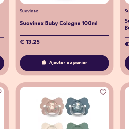
Suavinex
S
S
Suavinex Baby Cologne 100ml
B
€ 13.25
€
Ajouter au panier