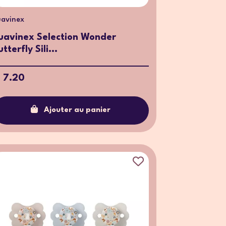
uavinex
uavinex Selection Wonder
utterfly Sili...
 7.20
Ajouter au panier